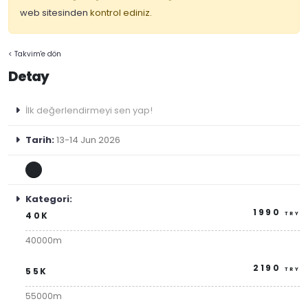
web sitesinden
kontrol ediniz.
< Takvim'e dön
Detay
İlk değerlendirmeyi sen yap!
Tarih:
13-14 Jun 2026
Kategori:
1990
40K
TRY
40000m
2190
55K
TRY
55000m