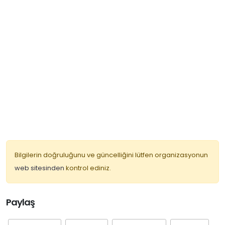
Bilgilerin doğruluğunu ve güncelliğini lütfen organizasyonun
web sitesinden
kontrol ediniz.
Paylaş