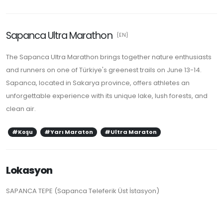
Sapanca Ultra Marathon
{EN}
The Sapanca Ultra Marathon brings together nature enthusiasts
and runners on one of Türkiye's greenest trails on June 13-14.
Sapanca, located in Sakarya province, offers athletes an
unforgettable experience with its unique lake, lush forests, and
clean air.
#Koşu
#Yarı Maraton
#Ultra Maraton
Lokasyon
SAPANCA TEPE (Sapanca Teleferik Üst İstasyon)