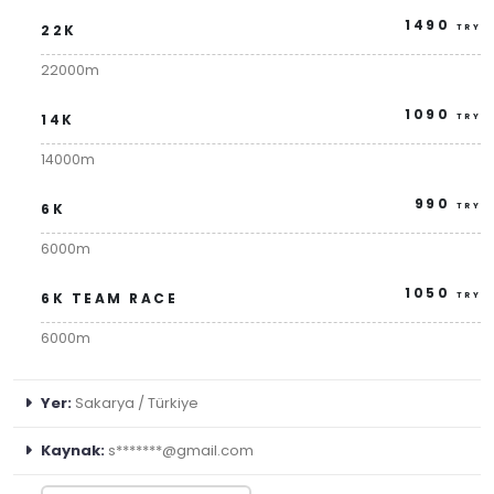
1490
22K
TRY
22000m
1090
14K
TRY
14000m
990
6K
TRY
6000m
1050
6K TEAM RACE
TRY
6000m
Yer:
Sakarya / Türkiye
Kaynak:
s*******@gmail.com