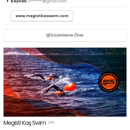
Kaynak:
s*******@gmail.com
www.megistikasswim.com
Düzenleme Öner
Megisti Kaş Swim
{TR}