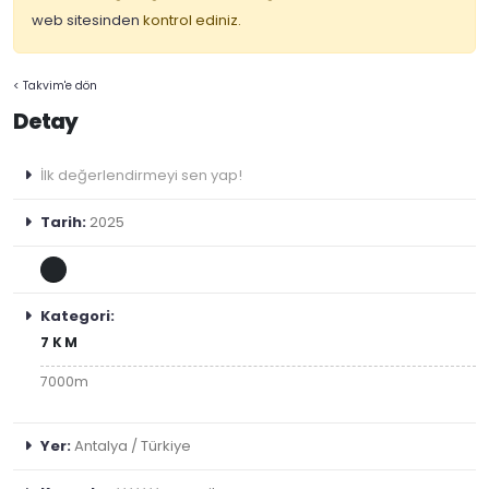
web sitesinden
kontrol ediniz.
< Takvim'e dön
Detay
İlk değerlendirmeyi sen yap!
Tarih:
2025
Kategori:
7KM
7000m
Yer:
Antalya / Türkiye