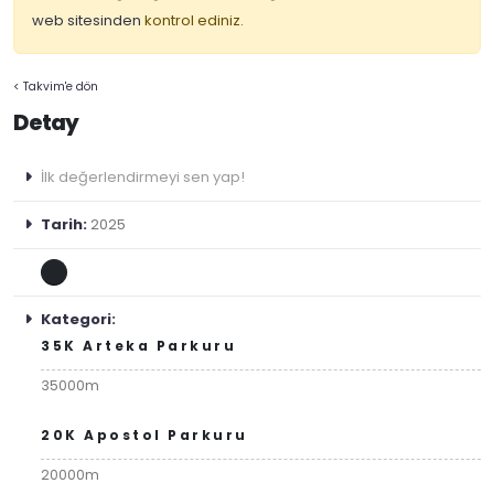
web sitesinden
kontrol ediniz.
< Takvim'e dön
Detay
İlk değerlendirmeyi sen yap!
Tarih:
2025
Kategori:
35K Arteka Parkuru
35000m
20K Apostol Parkuru
20000m