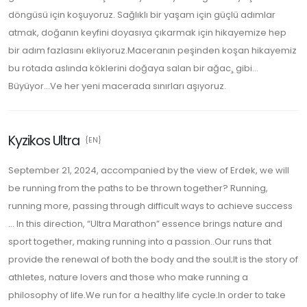
döngüsü için koşuyoruz. Sağlıklı bir yaşam için güçlü adımlar
atmak, doğanın keyfini doyasıya çıkarmak için hikayemize hep
bir adım fazlasını ekliyoruz.Maceranın peşinden koşan hikayemiz
bu rotada aslında köklerini doğaya salan bir ağac¸ gibi...
Büyüyor...Ve her yeni macerada sınırları aşıyoruz.
Kyzikos Ultra
{EN}
September 21, 2024, accompanied by the view of Erdek, we will
be running from the paths to be thrown together? Running,
running more, passing through difficult ways to achieve success
... In this direction, “Ultra Marathon” essence brings nature and
sport together, making running into a passion..Our runs that
provide the renewal of both the body and the soul;It is the story of
athletes, nature lovers and those who make running a
philosophy of life.We run for a healthy life cycle.In order to take