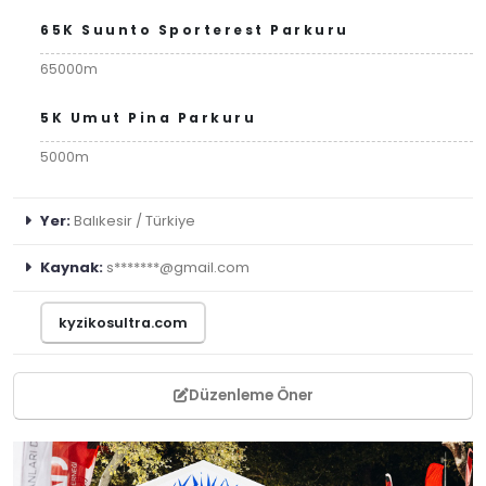
65K Suunto Sporterest Parkuru
65000m
5K Umut Pina Parkuru
5000m
Yer:
Balıkesir / Türkiye
Kaynak:
s*******@gmail.com
kyzikosultra.com
Düzenleme Öner