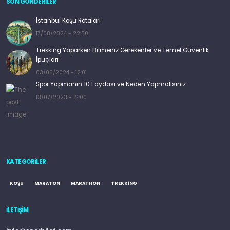
SON GÖNDERİLER
İstanbul Koşu Rotaları
17/08/2024 - 22:30
Trekking Yaparken Bilmeniz Gerekenler ve Temel Güvenlik
İpuçları
03/05/2024 - 12:01
Spor Yapmanın 10 Faydası ve Neden Yapmalısınız
13/07/2023 - 12:00
KATEGORILER
KOŞU
MARATON
MARATHON
TREKKING
İLETIŞIM