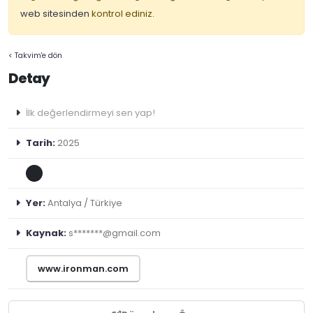
web sitesinden
kontrol ediniz.
< Takvim'e dön
Detay
İlk değerlendirmeyi sen yap!
Tarih:
2025
Yer:
Antalya / Türkiye
Kaynak:
s*******@gmail.com
www.ironman.com