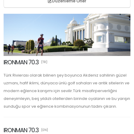
Düzenleme Öner
IRONMAN 70.3
{TR}
Türk Rivierası olarak bilinen şey boyunca Akdeniz sahilinin güzel
uzmanı, hafif iklimi, dünyaca ünlü golf sahaları ve antik sitelerin ve
modern eğlence karışımı için sevilir.Türk misafirperverliğini
deneyimleyin, beş yıldızlı otellerden birinde oyalanın ve bu yarışın
sunduğu spor ve eğlence kombinasyonunun tadını çıkarın.
IRONMAN 70.3
{EN}