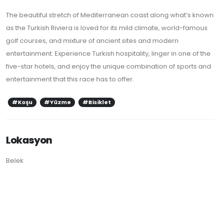
The beautiful stretch of Mediterranean coast along what’s known
as the Turkish Riviera is loved for its mild climate, world-famous
golf courses, and mixture of ancient sites and modern
entertainment. Experience Turkish hospitality, linger in one of the
five-star hotels, and enjoy the unique combination of sports and
entertainment that this race has to offer.
#Koşu
#Yüzme
#Bisiklet
Lokasyon
Belek