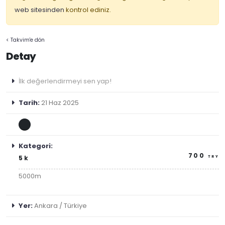
web sitesinden
kontrol ediniz.
< Takvim'e dön
Detay
İlk değerlendirmeyi sen yap!
Tarih:
21 Haz 2025
Kategori:
700
5k
TRY
5000m
Yer:
Ankara / Türkiye