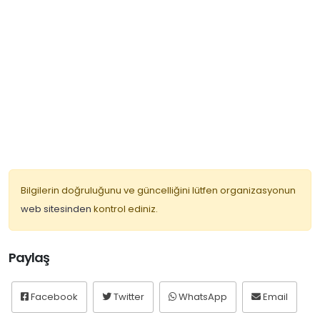
Bilgilerin doğruluğunu ve güncelliğini lütfen organizasyonun
web sitesinden
kontrol ediniz.
Paylaş
Facebook
Twitter
WhatsApp
Email