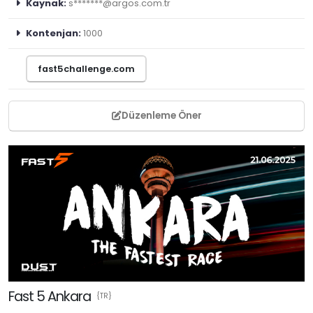
Kaynak:
s*******@argos.com.tr
Kontenjan:
1000
fast5challenge.com
Düzenleme Öner
Fast 5 Ankara
{TR}