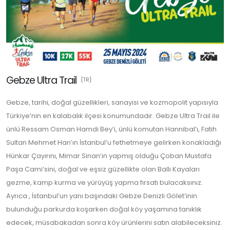
Gebze Ultra Trail
{TR}
Gebze, tarihi, doğal güzellikleri, sanayisi ve kozmopolit yapısıyla
Türkiye’nin en kalabalık ilçesi konumundadır. Gebze Ultra Trail ile
ünlü Ressam Osman Hamdi Bey’i, ünlü komutan Hannibal’ı, Fatih
Sultan Mehmet Han’ın İstanbul’u fethetmeye gelirken konakladığı
Hünkar Çayırını, Mimar Sinan’ın yapmış olduğu Çoban Mustafa
Paşa Cami’sini, doğal ve eşsiz güzellikte olan Ballı Kayaları
gezme, kamp kurma ve yürüyüş yapma fırsatı bulacaksınız.
Ayrıca , İstanbul’un yanı başındaki Gebze Denizli Gölet’inin
bulunduğu parkurda koşarken doğal köy yaşamına tanıklık
edecek, müsabakadan sonra köy ürünlerini satın alabileceksiniz.