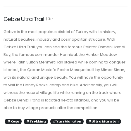
Gebze Ultra Trail
{EN}
Gebze is the most populous district of Turkey with its history,
natural beauties, industry and cosmopolitan structure. With
Gebze Ultra Trail, you can see the famous Painter Osman Hamdi
Bey, the famous commander Hannibal, the Hunkar Meadow
where Fatih Sultan Mehmet Han stayed while coming to conquer
Istanbul, the Çoban Mustafa Pasha Mosque built by Mimar Sinan,
with its natural and unique beauty. You will have the opportunity
to visit the Honey Rocks, camp and hike. Additionally, you will
witness the natural village life while running on the track where
Gebze Denizli Pond is located next to Istanbul, and you will be
able to buy village products after the competition.
#Koşu
#Trekking
#Yarı Maraton
#Ultra Maraton