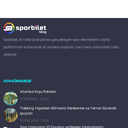
Sporbilet, Amatör branşlarda gerçekleşen spor etkinliklerini dijital
platformları kullanarak on binlere ulaştıran yeni nesil online bilet satış
sitesidir.
SON GÖNDERİLER
İstanbul Koşu Rotaları
17/08/2024 - 22:30
Trekking Yaparken Bilmeniz Gerekenler ve Temel Güvenlik
İpuçları
03/05/2024 - 12:01
Spor Yapmanın 10 Faydası ve Neden Yapmalısınız