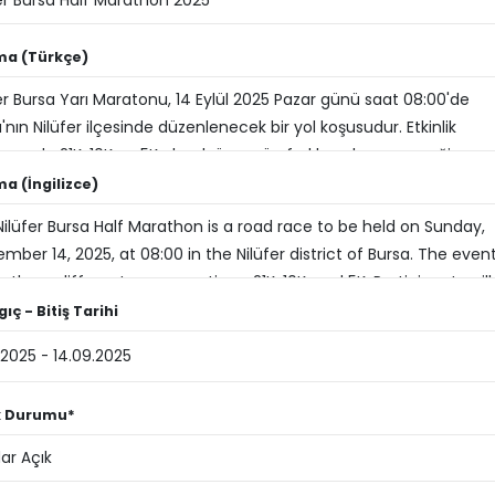
ma (Türkçe)
a (İngilizce)
ıç - Bitiş Tarihi
ik Durumu*