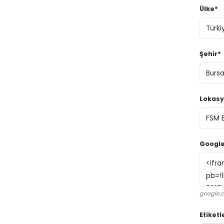
Ülke*
Şehir*
Lokasy
Google
google.c
Etiketl