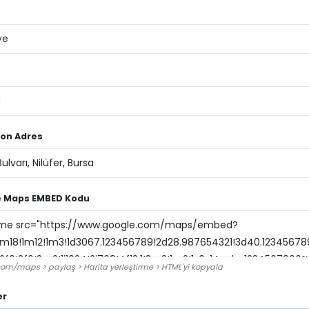
on Adres
 Maps EMBED Kodu
om/maps > paylaş > Harita yerleştirme > HTML'yi kopyala
er