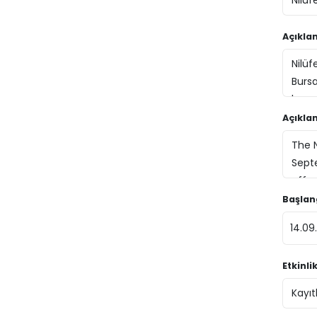
Açıkla
Açıklam
Başlang
Etkinl