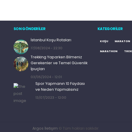
SON GÖNDERİLER
KATEGORILER
İstanbul Koşu Rotaları
KOŞU
MARATON
17/08/2024 - 22:30
MARATHON
TREK
Trekking Yaparken Bilmeniz
Gerekenler ve Temel Güvenlik
İpuçları
03/05/2024 - 12:01
Spor Yapmanın 10 Faydası
ve Neden Yapmalısınız
13/07/2023 - 12:00
Argos İletişim
© Tüm hakları saklıdır.