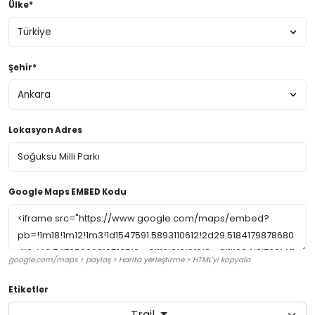
Ülke*
Şehir*
Lokasyon Adres
Google Maps EMBED Kodu
google.com/maps > paylaş > Harita yerleştirme > HTML'yi kopyala
Etiketler
Trail