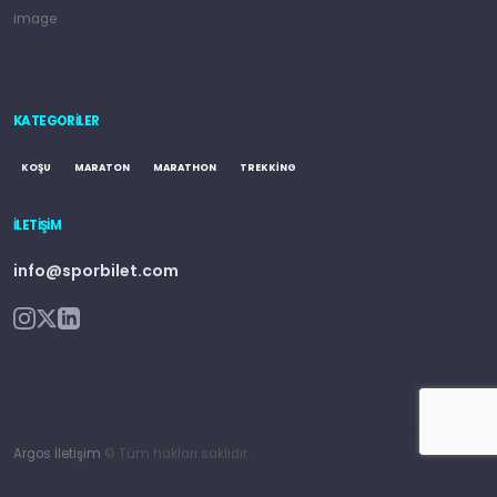
KATEGORILER
KOŞU
MARATON
MARATHON
TREKKING
İLETIŞIM
info@sporbilet.com
Argos İletişim
© Tüm hakları saklıdır.