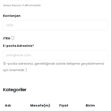
dosya boyutu 4 MB olmalıdır.
Kontenjan
iTRA
E-posta Adresiniz*
(E-posta adresiniz, gerektiğinde sizinle iletişime geçebilmemiz
için önemlidir.)
Kategoriler
Adı
Mesafe(m)
Fiyat
Birim