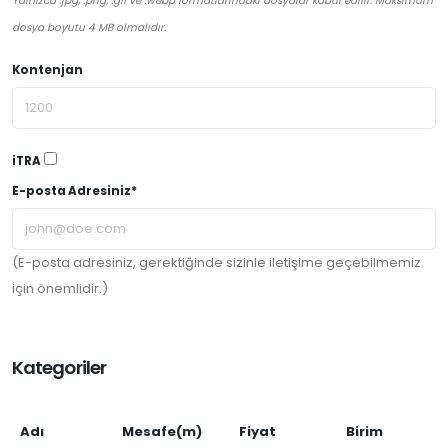
Yalnızca .jpg, .png, .gif ve .webp formatlarındaki dosyalar kabul edilir. Maksimum
dosya boyutu 4 MB olmalıdır.
Kontenjan
iTRA
E-posta Adresiniz*
(E-posta adresiniz, gerektiğinde sizinle iletişime geçebilmemiz
için önemlidir.)
Kategoriler
Adı
Mesafe(m)
Fiyat
Birim