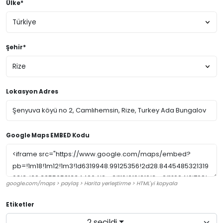
Ülke*
Şehir*
Lokasyon Adres
Google Maps EMBED Kodu
google.com/maps > paylaş > Harita yerleştirme > HTML'yi kopyala
Etiketler
2 seçildi