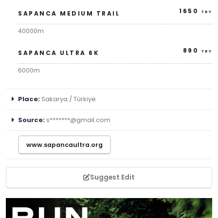
1650
SAPANCA MEDIUM TRAIL
TRY
40000m
890
SAPANCA ULTRA 6K
TRY
6000m
Place:
Sakarya / Türkiye
Source:
s*******@gmail.com
www.sapancaultra.org
Suggest Edit