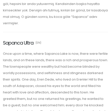
göl, hepsini bir anda yutuvermiş. Kendisinden başka hayatta
kimsecikler yok. Dervişin ahı tutmuş, kırılan bir gönül, bir kasabaya
mal olmuş. O günden sonra, bu koca göle “Sapanca” adını
vermişler.
Sapanca Ultra
{EN}
Once upon a time, where Sapanca Lake is now, there were fertile
lands, and on these lands, there was a rich and prosperous town.
The townspeople were wealthy but had become blinded by
worldly possessions, and selfishness and stinginess darkened
their spirits. One day, Eren Dede, who lived on Erenler Hill to the
south of Adapazarı, closed his eyes to the world and filled his
heart with love and affection, descended to this town. He
greeted them, but no one returned his greetings; he wanted to
be a guest, but no one welcomed him; every door he knocked