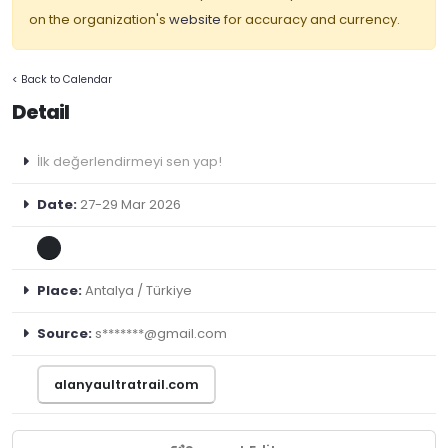
on the organization's
website
for accuracy and currency.
< Back to Calendar
Detail
İlk değerlendirmeyi sen yap!
Date:
27-29 Mar 2026
Place:
Antalya / Türkiye
Source:
s*******@gmail.com
alanyaultratrail.com