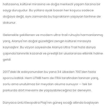
hafızasına, kültürel mirasına ve doğa merkezli yaşam tarzına bir
saygı duruşudur. Bu yollara ayak basan her koşucu sadece
doğaya değil, aynı zamanda bu toprakların yaşayan tarihine de
dokunur.
Gelenekle şekillenen ve modern ultra-trail ruhuyla harmanlanmış
yarış, Alanya'nın doğal güzelliğini zengin kültürel mirasıyla
kaynaştırır. Bu vizyon sayesinde Alanya Ultra Trail hızla dünya
çapında tanınırlık kazandı ve prestijli bir uluslararası etkinlik haline
geldi.
2017'deki ilk edisyonundan bu yana 34 ülkeden 700'den fazla
sporcu katıldı. Hem UTMB hem de ITRA tarafından tanınan yarış,
zorlu ama unutulmaz bir meydan okuma sunuyor — tek bir
parkurda dört mevsimi de yaşayabileceğiniz bir deneyim.
Dünyaca ünlü Kleopatra Plajı'nın güneş sıcağı altında başlayan