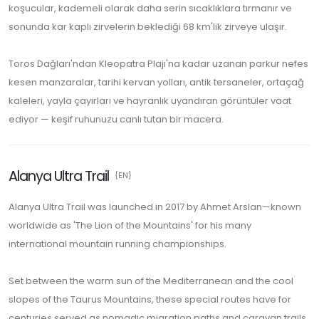
koşucular, kademeli olarak daha serin sıcaklıklara tırmanır ve
sonunda kar kaplı zirvelerin beklediği 68 km'lik zirveye ulaşır.
Toros Dağları'ndan Kleopatra Plajı'na kadar uzanan parkur nefes
kesen manzaralar, tarihi kervan yolları, antik tersaneler, ortaçağ
kaleleri, yayla çayırları ve hayranlık uyandıran görüntüler vaat
ediyor — keşif ruhunuzu canlı tutan bir macera.
Alanya Ultra Trail
{EN}
Alanya Ultra Trail was launched in 2017 by Ahmet Arslan—known
worldwide as 'The Lion of the Mountains' for his many
international mountain running championships.
Set between the warm sun of the Mediterranean and the cool
slopes of the Taurus Mountains, these special routes have for
centuries served as nomadic migration paths and caravan trails.