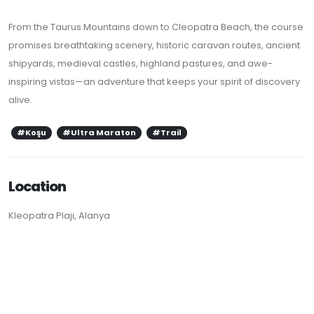
From the Taurus Mountains down to Cleopatra Beach, the course
promises breathtaking scenery, historic caravan routes, ancient
shipyards, medieval castles, highland pastures, and awe-
inspiring vistas—an adventure that keeps your spirit of discovery
alive.
#Koşu
#Ultra Maraton
#Trail
Location
Kleopatra Plajı, Alanya