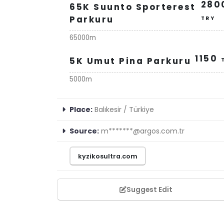
280
65K Suunto Sporterest
Parkuru
TRY
65000m
1150
5K Umut Pina Parkuru
5000m
Place:
Balıkesir / Türkiye
Source:
m*******@argos.com.tr
kyzikosultra.com
Suggest Edit