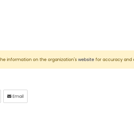
he information on the organization's
website
for accuracy and 
Email