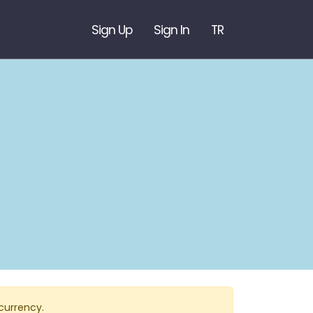
Sign Up
Sign In
TR
currency.