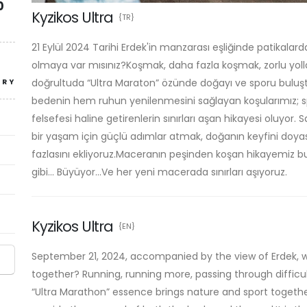
0
Kyzikos Ultra
{TR}
21 Eylül 2024 Tarihi Erdek'in manzarası eşliğinde patikalar
olmaya var mısınız?Koşmak, daha fazla koşmak, zorlu yoll
doğrultuda “Ultra Maraton” özünde doğayı ve sporu buluştu
TRY
bedenin hem ruhun yenilenmesini sağlayan koşularımız; s
felsefesi haline getirenlerin sınırları aşan hikayesi oluyor. 
bir yaşam için güçlü adımlar atmak, doğanın keyfini doya
fazlasını ekliyoruz.Maceranın peşinden koşan hikayemiz bu
gibi... Büyüyor...Ve her yeni macerada sınırları aşıyoruz.
Kyzikos Ultra
{EN}
September 21, 2024, accompanied by the view of Erdek, w
together? Running, running more, passing through difficult
“Ultra Marathon” essence brings nature and sport togethe