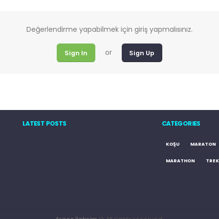
Değerlendirme yapabilmek için giriş yapmalısınız.
or
Sign In
Sign Up
LATEST POSTS
CATEGORIES
KOŞU
MARATON
MARATHON
TREK