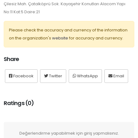
Çilesiz Mah. Çatalköprü Sok. Kayaşehir Konutları Alacom Yapı
No:11 Kat:5 Daire:21
Please check the accuracy and currency of the information
on the organization's
website
for accuracy and currency.
Share
Facebook
Twitter
WhatsApp
Email
Ratings (0)
Değerlendirme yapabilmek için giriş yapmalısınız.