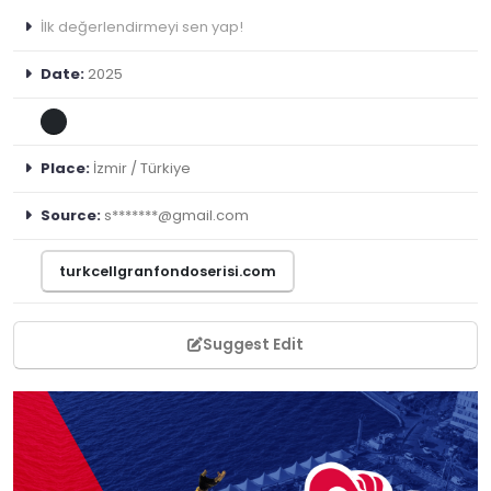
İlk değerlendirmeyi sen yap!
Date:
2025
Place:
İzmir / Türkiye
Source:
s*******@gmail.com
turkcellgranfondoserisi.com
Suggest Edit