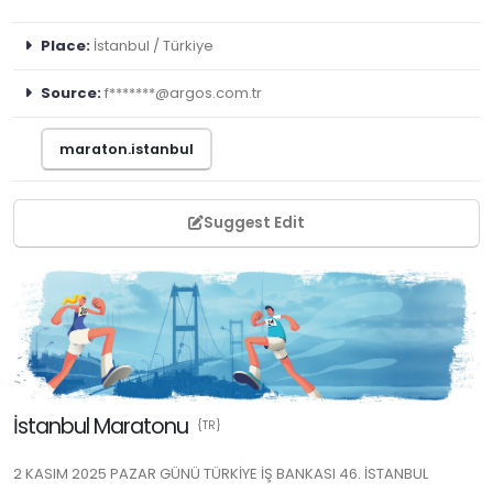
Place:
İstanbul / Türkiye
Source:
f*******@argos.com.tr
maraton.istanbul
Suggest Edit
İstanbul Maratonu
{TR}
2 KASIM 2025 PAZAR GÜNÜ TÜRKİYE İŞ BANKASI 46. İSTANBUL