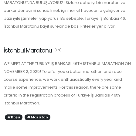
MARATONU’NDA BULUŞUYORUZ! Sizlere daha iyi bir maraton ve
parkur deneyimi sunabilmek için her yıl heyecanla çalışıyor ve
bazı iyileştirmeler yapıyoruz. Bu sebeple, Türkiye İş Bankası 46.
İstanbul Maratonu kayıt sürecinde bazı kriterler yer alıyor.
İstanbul Maratonu
{EN}
WE MEET AT THE TÜRKİYE İŞ BANKASI 46TH ISTANBUL MARATHON ON
NOVEMBER 2, 2025! To offer you a better marathon and race
course experience, we work enthusiastically every year and
make some improvements. For this reason, there are some
criteria in the registration process of Türkiye İş Bankası 46th
Istanbul Marathon.
#Koşu
#Maraton