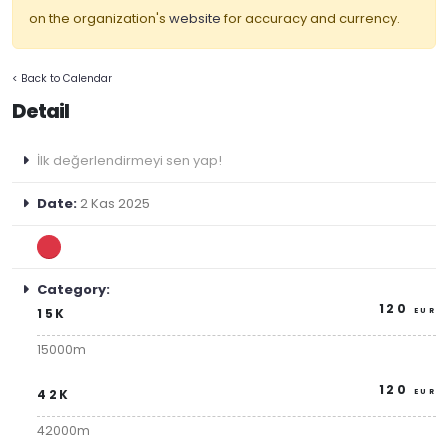
on the organization's
website
for accuracy and currency.
< Back to Calendar
Detail
İlk değerlendirmeyi sen yap!
Date:
2 Kas 2025
Category:
120
15K
EUR
15000m
120
42K
EUR
42000m