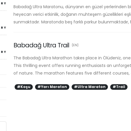
TRY
Babadağ Ultra Maratonu, dünyanın en güzel yerlerinden bi
heyecan verici etkinlik, doğanın muhteşem güzellikleri eş
sunmaktadır. Maratonda beş farklı parkur bulunmaktadır, h
TRY
Babadağ Ultra Trail
{EN}
TRY
The Babadağ Ultra Marathon takes place in Ölüdeniz, one o
This thrilling event offers running enthusiasts an unfor
of nature. The marathon features five different courses,
#Koşu
#Yarı Maraton
#Ultra Maraton
#Trail