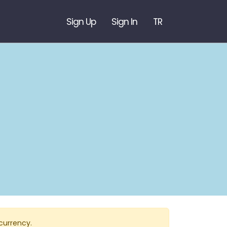
Sign Up
Sign In
TR
currency.