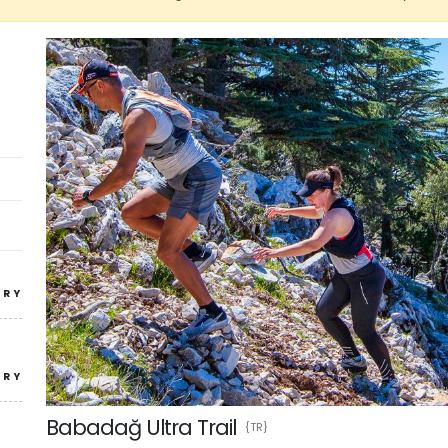
TRY
TRY
Babadağ Ultra Trail
{TR}