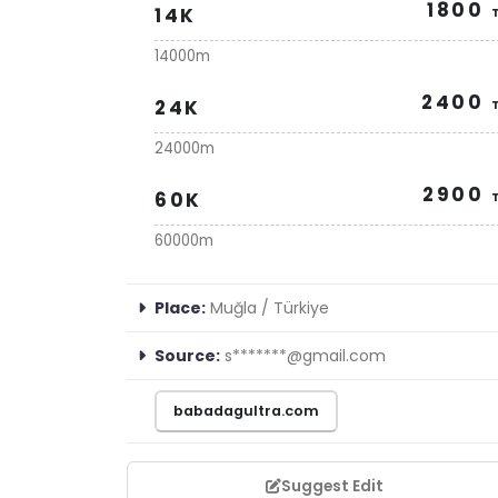
1800
14K
14000m
2400
24K
24000m
2900
60K
60000m
Place:
Muğla / Türkiye
Source:
s*******@gmail.com
babadagultra.com
Suggest Edit