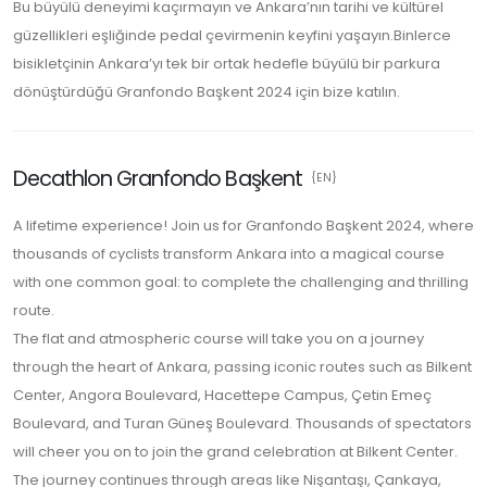
Bu büyülü deneyimi kaçırmayın ve Ankara’nın tarihi ve kültürel
güzellikleri eşliğinde pedal çevirmenin keyfini yaşayın.Binlerce
bisikletçinin Ankara’yı tek bir ortak hedefle büyülü bir parkura
dönüştürdüğü Granfondo Başkent 2024 için bize katılın.
Decathlon Granfondo Başkent
{EN}
A lifetime experience! Join us for Granfondo Başkent 2024, where
thousands of cyclists transform Ankara into a magical course
with one common goal: to complete the challenging and thrilling
route.
The flat and atmospheric course will take you on a journey
through the heart of Ankara, passing iconic routes such as Bilkent
Center, Angora Boulevard, Hacettepe Campus, Çetin Emeç
Boulevard, and Turan Güneş Boulevard. Thousands of spectators
will cheer you on to join the grand celebration at Bilkent Center.
The journey continues through areas like Nişantaşı, Çankaya,