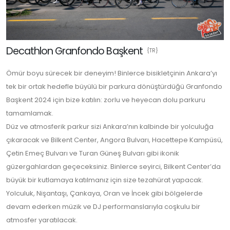
Decathlon Granfondo Başkent
{TR}
Ömür boyu sürecek bir deneyim! Binlerce bisikletçinin Ankara’yı
tek bir ortak hedefle büyülü bir parkura dönüştürdüğü Granfondo
Başkent 2024 için bize katılın: zorlu ve heyecan dolu parkuru
tamamlamak.
Düz ve atmosferik parkur sizi Ankara’nın kalbinde bir yolculuğa
çıkaracak ve Bilkent Center, Angora Bulvarı, Hacettepe Kampüsü,
Çetin Emeç Bulvarı ve Turan Güneş Bulvarı gibi ikonik
güzergahlardan geçeceksiniz. Binlerce seyirci, Bilkent Center’da
büyük bir kutlamaya katılmanız için size tezahürat yapacak.
Yolculuk, Nişantaşı, Çankaya, Oran ve İncek gibi bölgelerde
devam ederken müzik ve DJ performanslarıyla coşkulu bir
atmosfer yaratılacak.